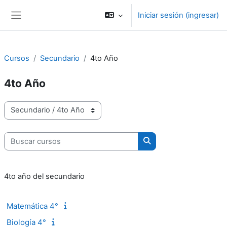
Saltar al contenido principal
Iniciar sesión (ingresar)
Pánel lateral
Cursos
Secundario
4to Año
4to Año
Categorías
Buscar cursos
Buscar cursos
4to año del secundario
Matemática 4°
Biología 4°